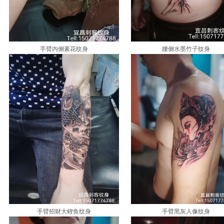
手臂内侧素花纹身
腰侧水墨竹子纹身
手臂招财大鲤鱼纹身
手臂黑灰人像纹身