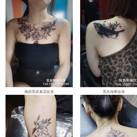
胸前黑灰素花纹身
黑灰海豚纹身