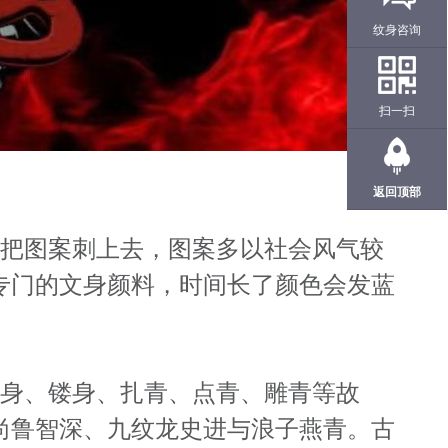
纹身咨询
扫一扫
返回顶部
针把图案刺上去，图案多以社会风气较
专门的文身颜料，时间长了颜色会发蓝
文身、镂身、扎青、点青、雕青等故
尚鲁智深、九纹龙史进与浪子燕青。古