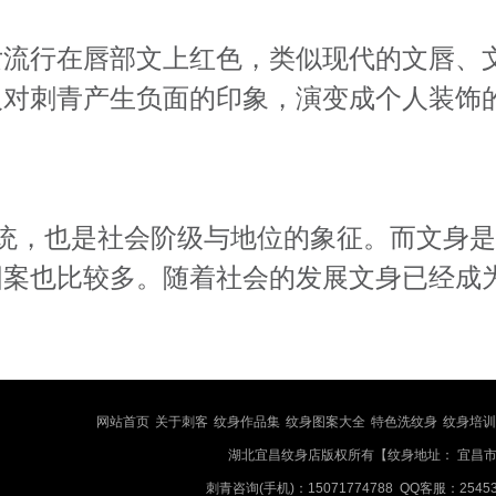
女流行在唇部文上红色，类似现代的文唇、
人对刺青产生负面的印象，演变成个人装饰
统，也是社会阶级与地位的象征。而文身
图案也比较多。随着社会的发展文身已经成
网站首页
关于刺客
纹身作品集
纹身图案大全
特色洗纹身
纹身培训
湖北宜昌纹身店版权所有【纹身地址： 宜昌市
刺青咨询(手机)：15071774788 QQ客服：2545377