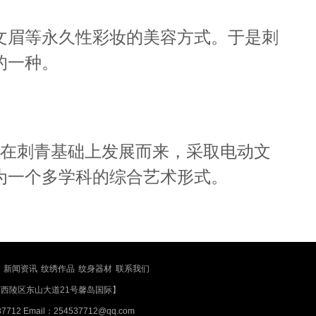
文眉等永久性彩妆的美容方式。于是刺
的一种。
是在刺青基础上发展而来，采取电动文
为一个多学科的综合艺术形式。
新闻资讯
纹绣作品
纹身器材
联系我们
西陵区东山大道21号馨岛国际】
12 Email：254537712@qq.com