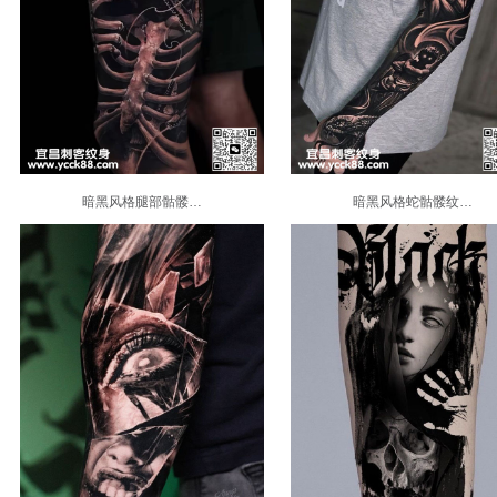
暗黑风格腿部骷髅…
暗黑风格蛇骷髅纹…